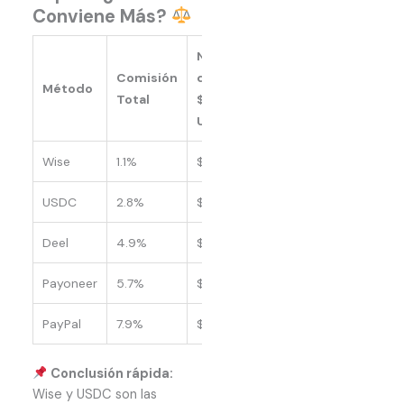
Conviene Más?
Neto
Comisión
de
Método
Total
$1,000
USD
Wise
1.1%
$989
USDC
2.8%
$972
Deel
4.9%
$951
Payoneer
5.7%
$943
PayPal
7.9%
$921
Conclusión rápida:
Wise y USDC son las