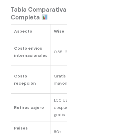
Tabla Comparativa
Completa
Aspecto
Wise
Revolut
Payoneer
0-0.5%
Costo envíos
0.35-2% + fija
según
1.5-3%
internacionales
plan
Gratis
Costo
Gratis
según
Gratis/1.
recepción
mayoría
plan
1.50 USD
5 gratis
Retiros cajero
después de 2
hasta
3.50 USD
gratis
€200
Países
80+
30+
200+